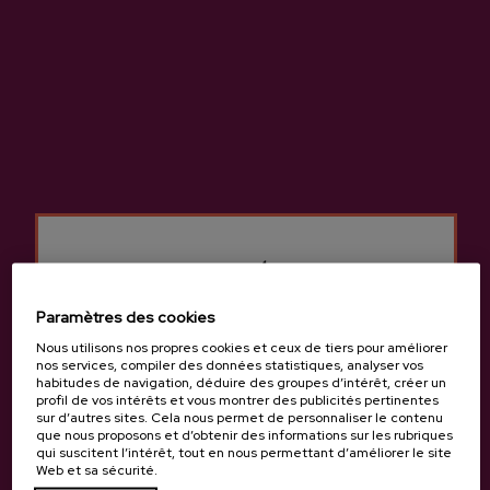
AJOUTER À MON PANIER
Partager
Partager
Tweet
Pinterest
Cidre naturel de haute qualité, issu de pommes 100%
autochtones.
Plus d’informations sur la cidrerie Mizpiradi
Paramètres des cookies
Nous utilisons nos propres cookies et ceux de tiers pour améliorer
nos services, compiler des données statistiques, analyser vos
habitudes de navigation, déduire des groupes d’intérêt, créer un
profil de vos intérêts et vous montrer des publicités pertinentes
sur d’autres sites. Cela nous permet de personnaliser le contenu
Caractéristiques
que nous proposons et d’obtenir des informations sur les rubriques
qui suscitent l’intérêt, tout en nous permettant d’améliorer le site
Web et sa sécurité.