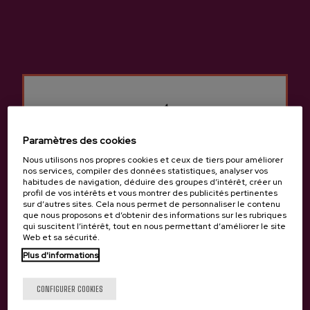
Localisation et contact
Mizpiradi
Barrio Leizotz, 20140, Andoain
Voir sur Google Maps
(+34) 943 593 954
Paramètres des cookies
Nous utilisons nos propres cookies et ceux de tiers pour améliorer
nos services, compiler des données statistiques, analyser vos
habitudes de navigation, déduire des groupes d’intérêt, créer un
profil de vos intérêts et vous montrer des publicités pertinentes
sur d’autres sites. Cela nous permet de personnaliser le contenu
que nous proposons et d’obtenir des informations sur les rubriques
qui suscitent l’intérêt, tout en nous permettant d’améliorer le site
Web et sa sécurité.
Plus d'informations
Tu as 18 ans?
CONFIGURER COOKIES