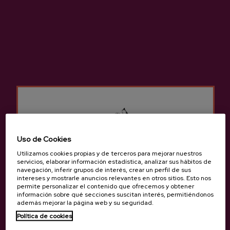
-
+
AÑADIR A MI COMPRA
Compartir
Compartir
Tuitear
Pinterest
Bebida que se obtiene de la fermentación del mosto natural de
las manzanas sidreras, elaborada y consumida durante miles de
Uso de Cookies
años en el País Vasco.
Utilizamos cookies propias y de terceros para mejorar nuestros
servicios, elaborar información estadística, analizar sus hábitos de
navegación, inferir grupos de interés, crear un perfil de sus
intereses y mostrarle anuncios relevantes en otros sitios. Esto nos
Más información de sidrería Mizpiradi
permite personalizar el contenido que ofrecemos y obtener
información sobre qué secciones suscitan interés, permitiéndonos
además mejorar la página web y su seguridad.
Política de cookies